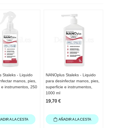
Staleks - Liquido
NANOplus Staleks - Liquido
TA RÁPIDA
VISTA RÁPIDA
nfectar manos, pies,
para desinfectar manos, pies,
e e instrumentos, 250
superficie e instrumentos,
1000 ml
19,70 €
ADIR A LA CESTA
AÑADIR A LA CESTA