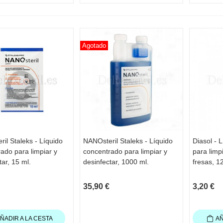
Agotado
il Staleks - Líquido
NANOsteril Staleks - Líquido
Diasol - 
STA RÁPIDA
VISTA RÁPIDA
VIS
ado para limpiar y
concentrado para limpiar y
para limp
tar, 15 ml.
desinfectar, 1000 ml.
fresas, 1
35,90 €
3,20 €
ÑADIR A LA CESTA
AÑ