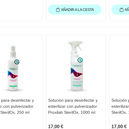
AÑADIR A LA CESTA
AÑ
 para desinfectar y
Solución para desinfectar y
Solución 
STA RÁPIDA
VISTA RÁPIDA
VIS
zar con pulverizador
esterilizar con pulverizador
esteriliz
 SterilOx, 250 ml
Proxilab SterilOx, 1000 ml
SterilOx,
17,00 €
17,00 €