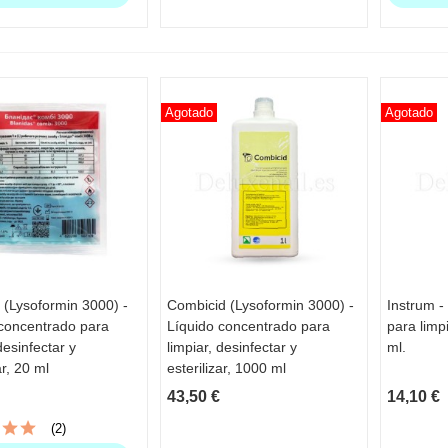
Agotado
Agotado
 (Lysoformin 3000) -
Combicid (Lysoformin 3000) -
Instrum -
STA RÁPIDA
VISTA RÁPIDA
VIS
 concentrado para
Líquido concentrado para
para limp
desinfectar y
limpiar, desinfectar y
ml.
op no wipe Dark, sin
ar, 20 ml
esterilizar, 1000 ml
egajosidad con UV...
43,50 €
14,10 €
(2)