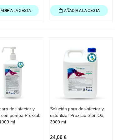
ADIR A LA CESTA
AÑADIR A LA CESTA
para desinfectar y
Solución para desinfectar y
TA RÁPIDA
VISTA RÁPIDA
ar con pompa Proxilab
esterilizar Proxilab SterilOx,
 1000 ml
3000 ml
24,00 €