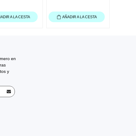
ADIR A LA CESTA
AÑADIR A LA CESTA
rimero en
tras
tos y