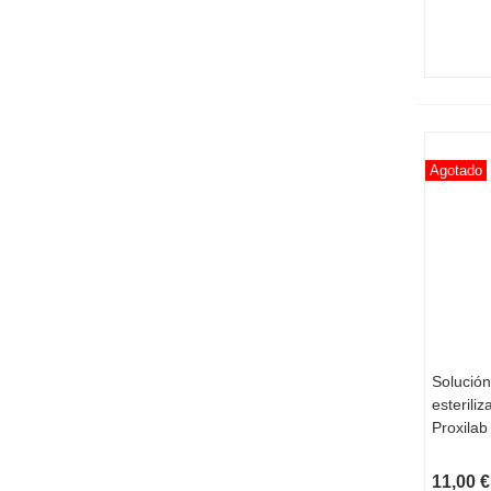
Agotado
Solución
VI
esterili
Proxilab
11,00 €