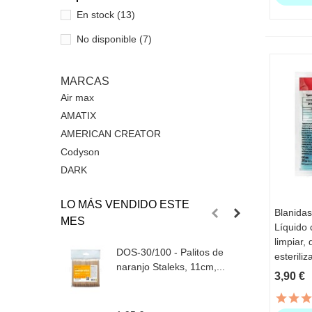
En stock
(13)
No disponible
(7)
MARCAS
Air max
AMATIX
AMERICAN CREATOR
Codyson
DARK
LO MÁS VENDIDO ESTE
Blanidas
VI
MES
Líquido
limpiar, 
DOS-30/100 - Palitos de
T
esteriliz
naranjo Staleks, 11cm,...
p
3,90 €