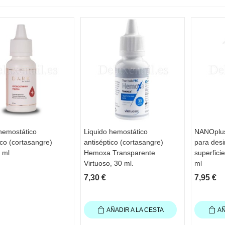
hemostático
Liquido hemostático
NANOplus 
STA RÁPIDA
VISTA RÁPIDA
VIS
ico (cortasangre)
antiséptico (cortasangre)
para desi
 ml
Hemoxa Transparente
superfici
Virtuoso, 30 ml.
ml
7,30 €
7,95 €
AÑADIR A LA CESTA
AÑ