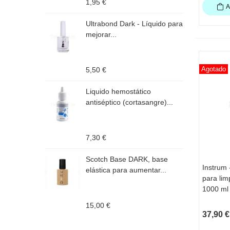
1,95 €
1
A
Ultrabond Dark - Líquido para
F
mejorar...
F
Agotado
5,50 €
3
Liquido hemostático
D
antiséptico (cortasangre)...
f
p
7,30 €
1
Scotch Base DARK, base
D
Instrum 
VI
elástica para aumentar...
f
para lim
p
1000 ml
15,00 €
1
37,90 €