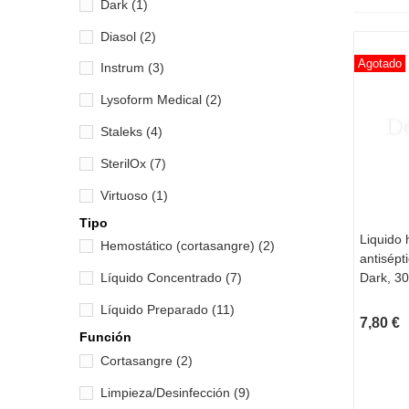
Dark
(1)
Diasol
(2)
Agotado
Instrum
(3)
Lysoform Medical
(2)
Staleks
(4)
SterilOx
(7)
Virtuoso
(1)
Tipo
Liquido 
VI
Hemostático (cortasangre)
(2)
antisépt
Dark, 30
Líquido Concentrado
(7)
Líquido Preparado
(11)
7,80 €
Función
Cortasangre
(2)
Limpieza/Desinfección
(9)