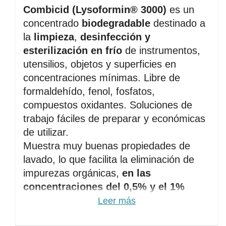
Combicid (Lysoformin® ️3000) 
es un 
concentrado 
biodegradable
 destinado a 
la 
limpieza
, 
desinfección y 
esterilización en 
frío
 de instrumentos, 
utensilios, objetos y superficies en 
concentraciones mínimas. Libre de 
formaldehído, fenol, fosfatos, 
compuestos oxidantes. 
Soluciones de 
trabajo fáciles de preparar y económicas 
de utilizar.
Muestra muy buenas propiedades de 
lavado, lo que facilita la eliminación de 
impurezas orgánicas, 
en las 
concentraciones del 0,5% y el 1% 
puede utilizarse
 en un baño de 
Leer más
ultrasonido
s
. Conserva las propiedades 