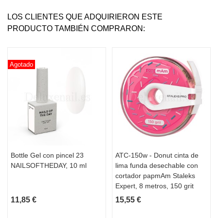
·
 Tapar la cubeta durante el proceso para 
LOS CLIENTES QUE ADQUIRIERON ESTE
reducir la evaporación.
PRODUCTO TAMBIÉN COMPRARON:
Proporciones para la preparación de 
1 L de solución de trabajo:
Agotado
· Limpieza de superficies / mesas:
0,25 %
 – 2,5 ml por 997,5 ml de agua – 
15-30
 minutos (sin enjuague)
Aplicar con paño limpio o pulverizador, 
dejar secar al aire.
· Limpieza y desinfección estándar de 
herramientas (por ultrasonidos o 
Bottle Gel con pincel 23
ATC-150w - Donut cinta de
manual):
NAILSOFTHEDAY, 10 ml
lima funda desechable con
0,5 %
 – 5 ml por 995 ml de agua – 
15
cortador papmAm Staleks
minutos
Expert, 8 metros, 150 grit
Mezclar, sumergir completamente las 
11,85 €
15,55 €
herramientas limpias. Al finalizar, 