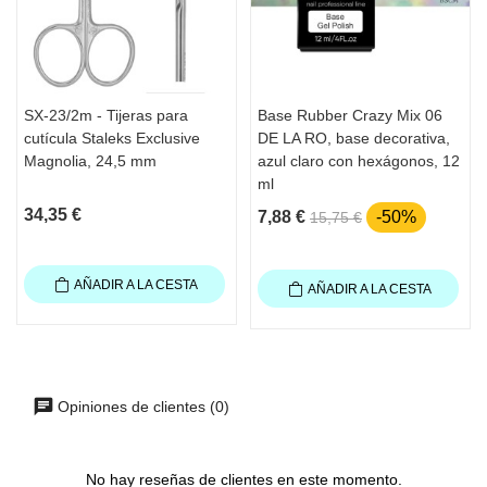
SX-23/2m - Tijeras para
Base Rubber Crazy Mix 06
cutícula Staleks Exclusive
DE LA RO, base decorativa,
Magnolia, 24,5 mm
azul claro con hexágonos, 12
ml
34,35 €
7,88 €
-50%
15,75 €
AÑADIR A LA CESTA
AÑADIR A LA CESTA
Opiniones de clientes (0)
No hay reseñas de clientes en este momento.