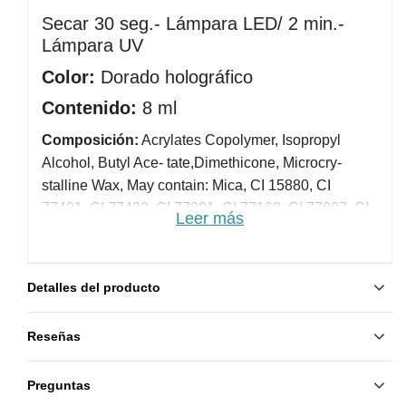
Secar 30 seg.- Lámpara LED/ 2 min.- 
Lámpara UV
Color:
 Dorado holográfico
Contenido: 
8 ml
Composición:
Acrylates Copolymer, Isopropyl
Alcohol, Butyl Ace- tate,Dimethicone, Microcry-
stalline Wax, May contain: Mica, CI 15880, CI
77491, CI 77492, CI 77891, CI 77163, CI 77007, CI
Leer más
77266.
Detalles del producto
Reseñas
Preguntas