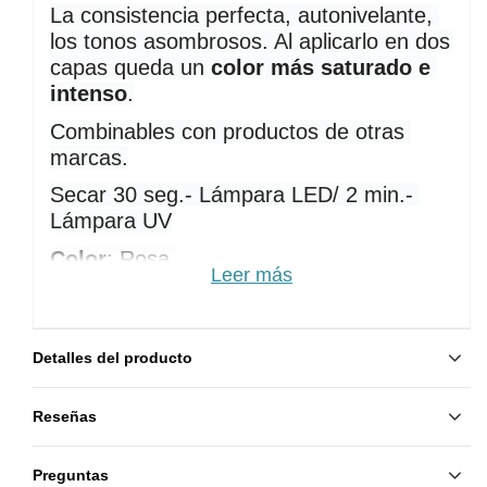
La consistencia perfecta, autonivelante, 
los tonos asombrosos. Al aplicarlo en dos 
capas queda un 
color más saturado e 
intenso
.
Combinables con productos de otras 
marcas.
Secar 30 seg.- Lámpara LED/ 2 min.- 
Lámpara UV
Color
: Rosa 
Leer más
Contenido: 
8 ml
Composición:
Acrylates Copolymer, Isopropyl
Alcohol, Butyl Acetate, Dimethicone,
Detalles del producto
Microcrystalline Wax, Parfume, Mica ±: CI 15880, CI
77491, CI 77492, CI 77891, CI 77163, CI 77007, CI
Reseñas
77266.
Preguntas