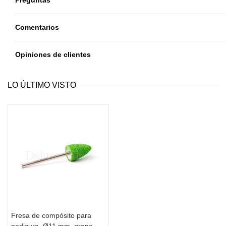
País de origen
: Ucrania
Precio por unidad
Comentarios
Opiniones de clientes
LO ÚLTIMO VISTO
Fresa de compósito para
pedicura, Ø11 mm, grano