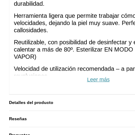
durabilidad.
Herramienta ligera que permite trabajar cómo
velocidades, dejando la piel muy suave. Perfe
callosidades.
Reutilizable, con posibilidad de desinfectar y e
calentar a más de 80º. Esterilizar EN MODO
VAPOR)
Velocidad de utilización recomendada – a part
revoluciones.
Leer más
Color
: Verde
Diámetro
: 11 mm
Detalles del producto
Longitud del cabezal
: 18.5 mm
Reseñas
Granulación
: Media
Preguntas