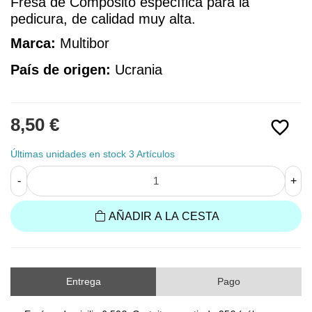
Fresa de Compósito específica para la 
pedicura, de calidad muy alta.
Marca:
 Multibor
País de origen:
Ucrania
8,50 €
favorite_border
Últimas unidades en stock
3 Artículos
-
+
AÑADIR A LA CESTA
Entrega
Pago