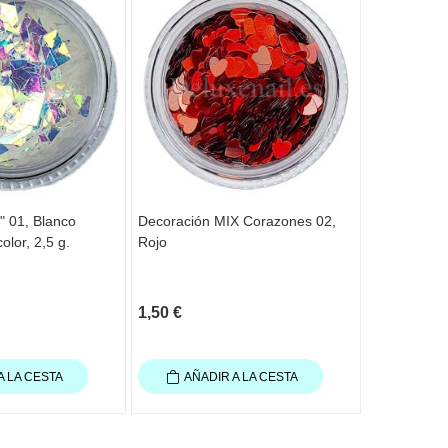
o" 01, Blanco
Decoración MIX Corazones 02,
Lentejuelas
olor, 2,5 g.
Rojo
Multicolor,
1,50 €
1,20 €
A LA CESTA
AÑADIR A LA CESTA
AÑAD