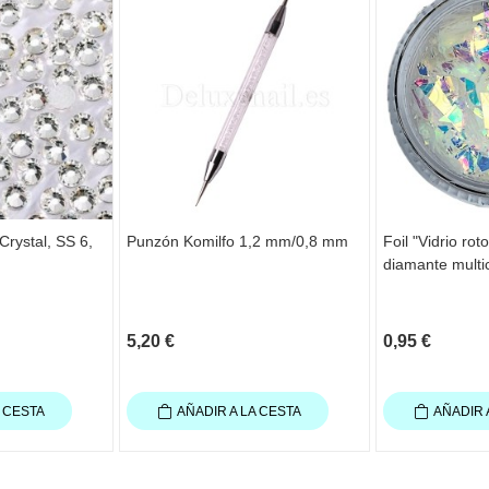
Crystal, SS 6,
Punzón Komilfo 1,2 mm/0,8 mm
Foil "Vidrio rot
diamante multic
5,20 €
0,95 €
A CESTA
AÑADIR A LA CESTA
AÑADIR 