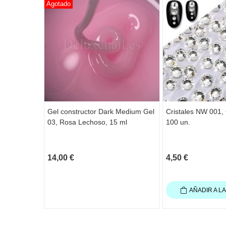
Agotado
Gel constructor Dark Medium Gel
Cristales NW 001, 
03, Rosa Lechoso, 15 ml
100 un.
14,00 €
4,50 €
AÑADIR A L