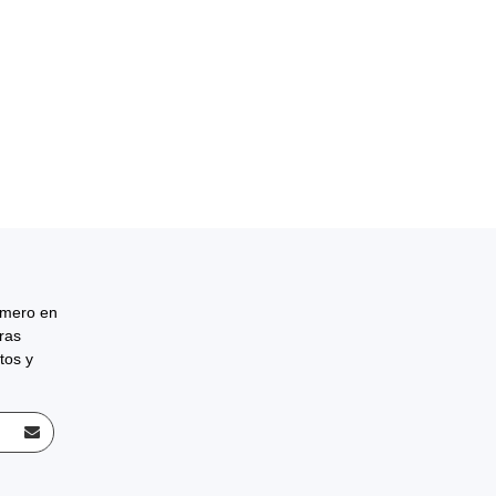
rimero en
tras
tos y