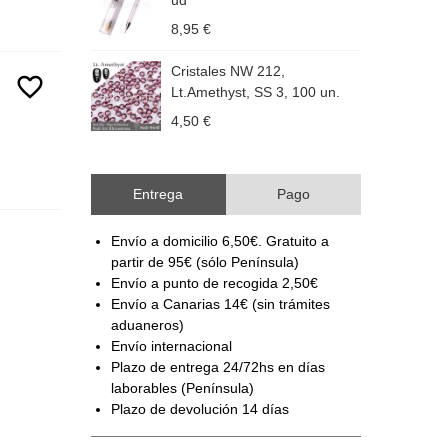
ud
6
8,95 €
4
Cristales NW 212,
C
favorite_border
Lt.Amethyst, SS 3, 100 un.
S
4,50 €
4
Entrega
Pago
Envío a domicilio 6,50€. Gratuito a
partir de 95€ (sólo Península)
Envío a punto de recogida 2,50€
Envío a Canarias 14€ (sin trámites
aduaneros)
Envío internacional
Plazo de entrega 24/72hs en días
laborables (Península)
Plazo de devolución 14 días