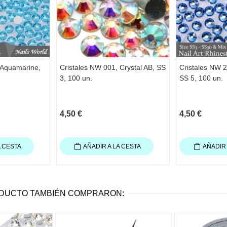
 Aquamarine,
Cristales NW 001, Crystal AB, SS
Cristales NW 2
3, 100 un.
SS 5, 100 un.
4,50 €
4,50 €
A CESTA
AÑADIR A LA CESTA
AÑADIR 
ODUCTO TAMBIÉN COMPRARON: