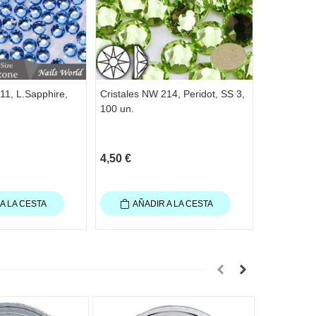
11, L.Sapphire,
Cristales NW 214, Peridot, SS 3,
Cristales 
100 un.
AB, SS 3, 
4,50 €
4,50 €
A LA CESTA
AÑADIR A LA CESTA
AÑA