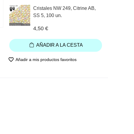
Cristales NW 249, Citrine AB,
SS 5, 100 un.
4,50 €
AÑADIR A LA CESTA
favorite_border
Añadir a mis productos favoritos