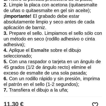
2.
Limpie la placa con acetona (quitaesmalte
de uñas o quitaesmalte en gel sin aceite);
¡Importante!
El grabado debe estar
absolutamente limpio y seco antes de cada
aplicación de barniz.
3.
Prepare el sello. Limpiamos el sello sólo con
un método en seco (rodillo adhesivo o cinta
adhesiva);
4.
Aplique el
Esmalte
sobre el dibujo
seleccionado;
5.
Con una raspador o tarjeta en un ángulo de
45 grados (1/2 de ángulo recto) elimine el
exceso de esmalte de una sola pasada;
6.
Con un rodillo rápido y sin presión, imprima
el patrón en el sello (1-2 segundos);
7.
Transfiera el dibujo a la uña;
11,30 €
favorite_border