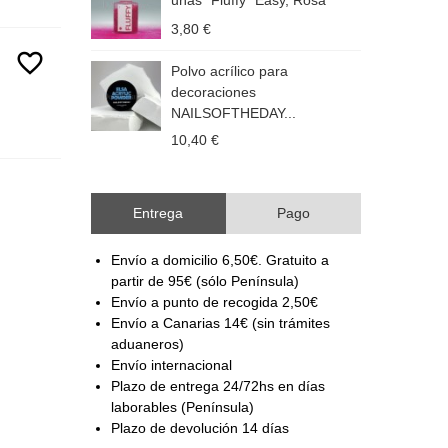
uñas "Fluffy" Easy, Rosa
M
3,80 €
9
favorite_border
Polvo acrílico para
M
decoraciones
M
NAILSOFTHEDAY...
9
10,40 €
Entrega
Pago
Envío a domicilio 6,50€. Gratuito a
partir de 95€ (sólo Península)
Envío a punto de recogida 2,50€
Envío a Canarias 14€ (sin trámites
aduaneros)
Envío internacional
Plazo de entrega 24/72hs en días
laborables (Península)
Plazo de devolución 14 días