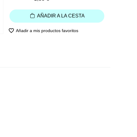
AÑADIR A LA CESTA
favorite_border
Añadir a mis productos favoritos