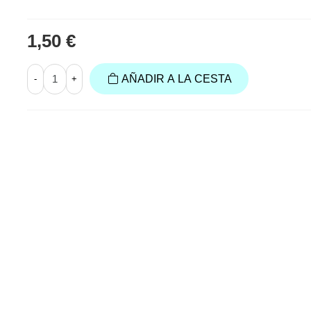
1,50 €
AÑADIR A LA CESTA
-
+