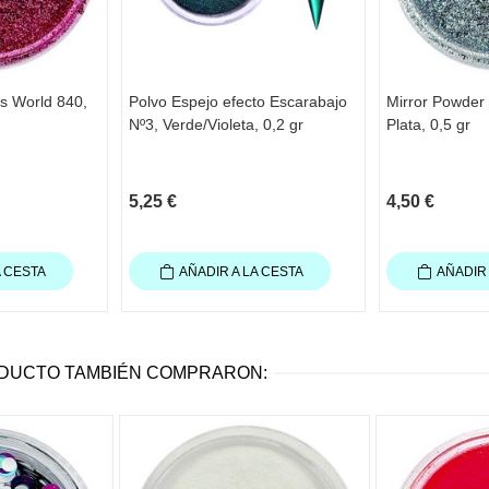
ls World 840,
Polvo Espejo efecto Escarabajo
Mirror Powder 
Nº3, Verde/Violeta, 0,2 gr
Plata, 0,5 gr
5,25 €
4,50 €
A CESTA
AÑADIR A LA CESTA
AÑADIR 
ODUCTO TAMBIÉN COMPRARON: