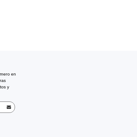
rimero en
tras
tos y