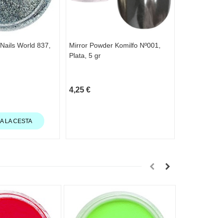
Nails World 837,
Mirror Powder Komilfo Nº001,
Mirror Pow
Plata, 5 gr
gr
4,25 €
9,00 €
A LA CESTA
AÑA