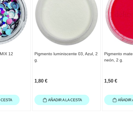
 MIX 12
Pigmento luminiscente 03, Azul, 2
Pigmento mate
g.
neón, 2 g.
1,80 €
1,50 €
A CESTA
AÑADIR A LA CESTA
AÑADIR 