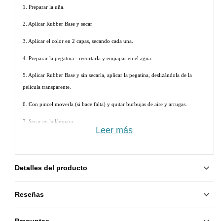
1. Preparar la uña.
2. Aplicar Rubber Base y secar
3. Aplicar el color en 2 capas, secando cada una.
4. Preparar la pegatina - recortarla y empapar en el agua.
5. Aplicar Rubber Base y sin secarla, aplicar la pegatina, deslizándola de la 
película transparente.
6. Con pincel moverla (si hace falta) y quitar burbujas de aire y arrugas.
7. Secar en la lámpara. 
Leer más
8. Aplicar otra capa de Rubber Base y secar.
9. Aplicar Rubber Top y secar.
Detalles del producto
Reseñas
Preguntas