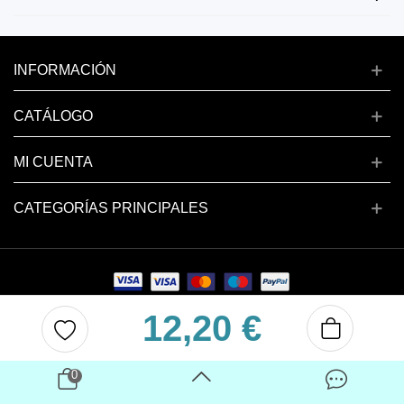
INFORMACIÓN
CATÁLOGO
MI CUENTA
CATEGORÍAS PRINCIPALES
12,20 €
Copyright © 2024 deluxenail.es
0