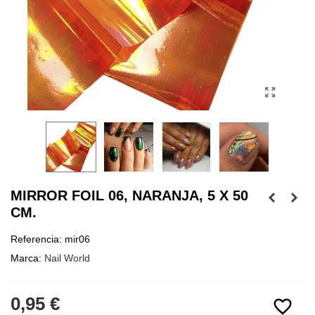
MIRROR FOIL 06, NARANJA, 5 X 50
CM.
Referencia:
mir06
Marca:
Nail World
0,95 €
favorite_border