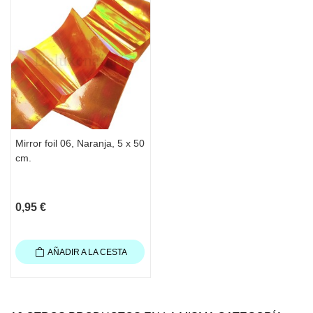
Mirror foil 06, Naranja, 5 x 50
cm.
0,95 €
AÑADIR A LA CESTA