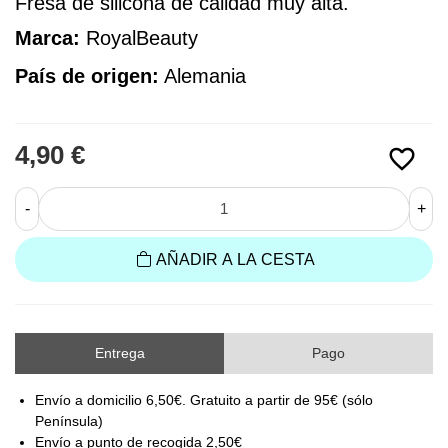
Fresa de silicona de calidad muy alta.
Marca:
 RoyalBeauty
País de origen:
Alemania
4,90 €
favorite_border
-
+
AÑADIR A LA CESTA
Entrega
Pago
Envío a domicilio 6,50€. Gratuito a partir de 95€ (sólo
Península)
Envío a punto de recogida 2,50€