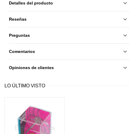
Detalles del producto
Contenido de la caja
: 1 disco + 5 discos 
adhesivos desechables
Reseñas
País de origen
: Ucrania
Preguntas
Comentarios
Opiniones de clientes
LO ÚLTIMO VISTO