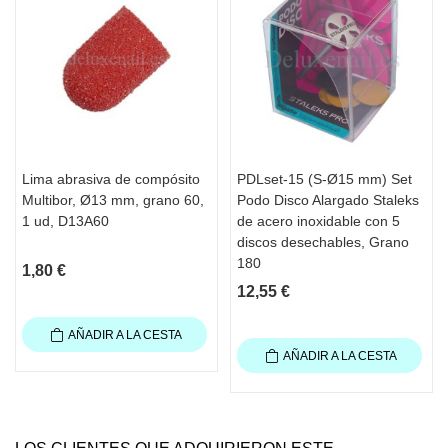
Lima abrasiva de compósito
PDLset-15 (S-Ø15 mm) Set
Multibor, Ø13 mm, grano 60,
Podo Disco Alargado Staleks
1 ud, D13A60
de acero inoxidable con 5
discos desechables, Grano
180
1,80 €
12,55 €
AÑADIR A LA CESTA
AÑADIR A LA CESTA