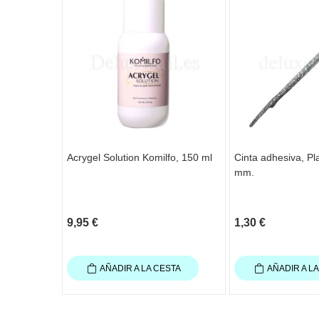
Acrygel Solution Komilfo, 150 ml
Cinta adhesiva, Pl
mm.
9,95 €
1,30 €
AÑADIR A LA CESTA
AÑADIR A L