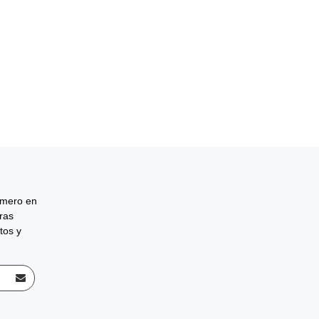
rimero en
tras
tos y