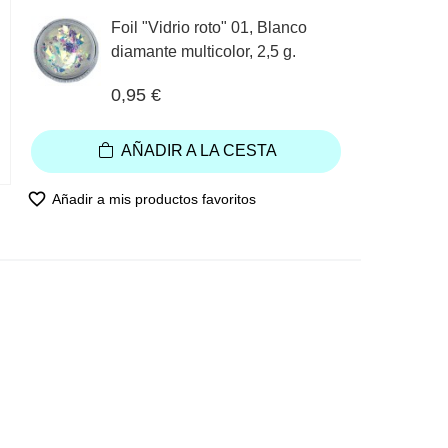
Foil "Vidrio roto" 01, Blanco
diamante multicolor, 2,5 g.
0,95 €
AÑADIR A LA CESTA
favorite_border
Añadir a mis productos favoritos