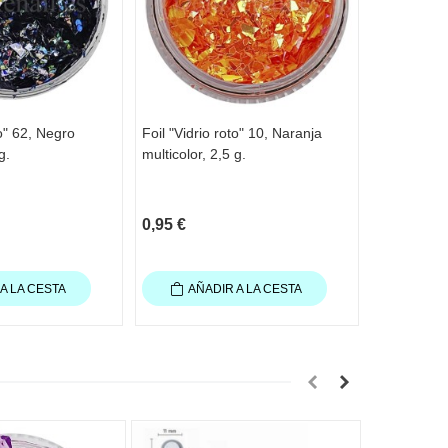
to" 62, Negro
Foil "Vidrio roto" 10, Naranja
Foil "Vidri
g.
multicolor, 2,5 g.
multicolor, 
0,95 €
0,95 €
A LA CESTA
AÑADIR A LA CESTA
AÑA