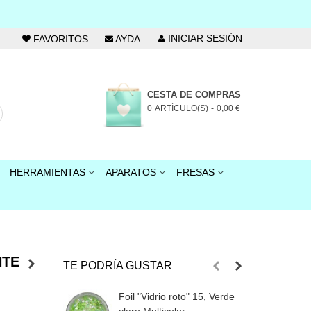
INICIAR SESIÓN
FAVORITOS
AYDA
CESTA DE COMPRAS
0
ARTÍCULO(S)
-
0,00 €
HERRAMIENTAS
APARATOS
FRESAS
NTE
TE PODRÍA GUSTAR
Foil "Vidrio roto" 15, Verde
F