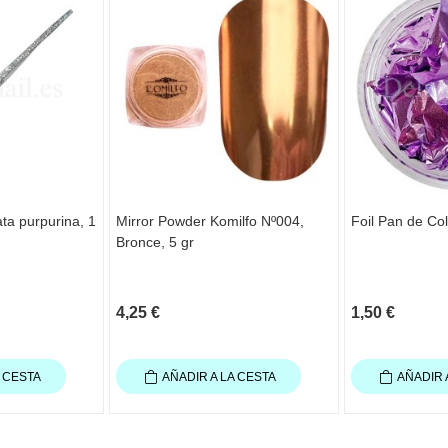
ata purpurina, 1
Mirror Powder Komilfo Nº004,
Foil Pan de Col
Bronce, 5 gr
4,25 €
1,50 €
A CESTA
AÑADIR A LA CESTA
AÑADIR 