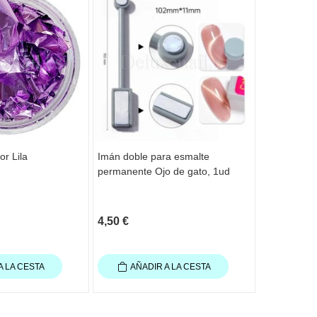
or Lila
Imán doble para esmalte
Fresa Roja
permanente Ojo de gato, 1ud
FA10R016/8
Staleks
4,50 €
4,50 €
A LA CESTA
AÑADIR A LA CESTA
AÑAD