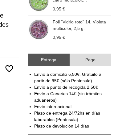
claro Multicolor,...
m
0,95 €
0
de
Foil "Vidrio roto" 14, Violeta
F
ades
multicolor, 2,5 g.
2
0,95 €
0
Entrega
Pago
favorite_border
Envío a domicilio 6,50€. Gratuito a
partir de 95€ (sólo Península)
Envío a punto de recogida 2,50€
Envío a Canarias 14€ (sin trámites
aduaneros)
Envío internacional
Plazo de entrega 24/72hs en días
laborables (Península)
Plazo de devolución 14 días