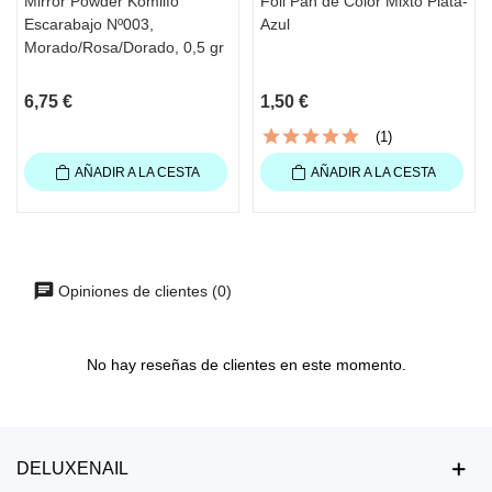
Mirror Powder Komilfo
Foil Pan de Color Mixto Plata-
Escarabajo Nº003,
Azul
Morado/Rosa/Dorado, 0,5 gr
6,75 €
1,50 €
(1)
AÑADIR A LA CESTA
AÑADIR A LA CESTA
Opiniones de clientes (0)
No hay reseñas de clientes en este momento.
DELUXENAIL