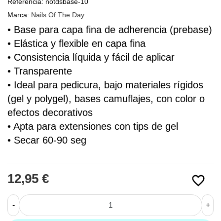
Referencia:
notdsbase-10
Marca:
Nails Of The Day
• Base para capa fina de adherencia (prebase)
• 
Elástica y flexible en capa fina
• Consistencia líquida y fácil de aplicar
• Transparente
• Ideal para pedicura, 
bajo materiales rígidos 
(gel y polygel), bases camuflajes, con color o 
efectos decorativos
• Apta para extensiones con tips de gel
• Secar 60-90 seg
12,95 €
favorite_border
-
+