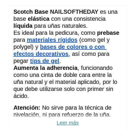
Scotch Base 
NAILSOFTHEDAY
 es una 
base 
elástica
 con una consistencia 
líquida
 para uñas naturales.
Es ideal para la pedicura, como
 prebase 
para
materiales rígidos
 (como gel y 
polygel) y 
bases de colores o con 
efectos decorativos
, así como para 
pegar
tips de gel
. 
Aumenta la adherencia
, funcionando 
como una cinta de doble cara entre la 
uña natural y el material aplicado, por lo 
que debe utilizarse solo con primer sin 
ácido.
Atención: 
No sirve para la técnica de 
nivelación, ni para refuerzo de la uña.
Leer más
Recomendaciones:
 Eliminar la capa de 