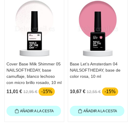
Caducidad:
 Ver la etiqueta
Condiciones de almacenamiento:
Guardar en un lugar seco y protegido de 
la luz solar a temperaturas entre +5 y 
+25 C°.
Cover Base Milk Shimmer 05
Base Let’s Amsterdam 04
NAILSOFTHEDAY, base
NAILSOFTHEDAY, base de
camuflaje, blanco lechoso
color rosa, 10 ml
con micro brillo rosado, 10 ml
11,01 €
-15%
10,67 €
-15%
12,95 €
12,55 €
AÑADIR A LA CESTA
AÑADIR A LA CESTA