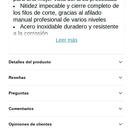
Nitidez impecable y cierre completo de 
los filos de corte, gracias al afilado 
manual profesional de varios niveles
Acero inoxidable duradero y resistente 
a la corrosión
Leer más
Sujetos a todo tipo de esterilización y 
desinfección
Tapa protectora para el 
almacenamiento seguro de la 
Detalles del producto
herramienta incluida
Reseñas
Medida de hojas:
7 mm
Modelo:
 NP-10-7
Preguntas
Comentarios
Opiniones de clientes