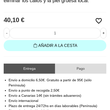
eliminar los callos y la piel gruesa local.
40,10 €
favorite_border
-
+
AÑADIR A LA CESTA
Entrega
Pago
Envío a domicilio 6,50€. Gratuito a partir de 95€ (sólo
Península)
Envío a punto de recogida 2,50€
Envío a Canarias 14€ (sin trámites aduaneros)
Envío internacional
Plazo de entrega 24/72hs en días laborables (Península)