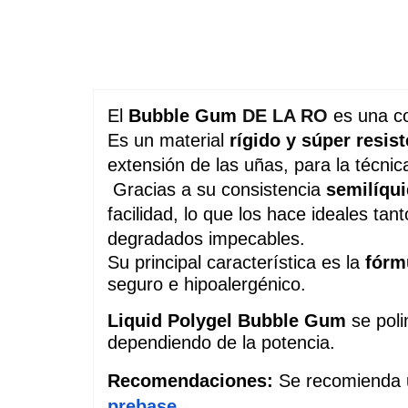
El 
Bubble Gum 
DE LA RO
 es una co
Es un material
 rígido y súper resis
extensión de las uñas, para la técnica
 Gracias a su consistencia 
semilíqu
facilidad, lo que los hace ideales ta
degradados impecables.
Su principal característica es la
 fórm
seguro e hipoalergénico.
Liquid Polygel
 Bubble Gum 
se pol
dependiendo de la potencia.
Recomendaciones: 
prebase
. 