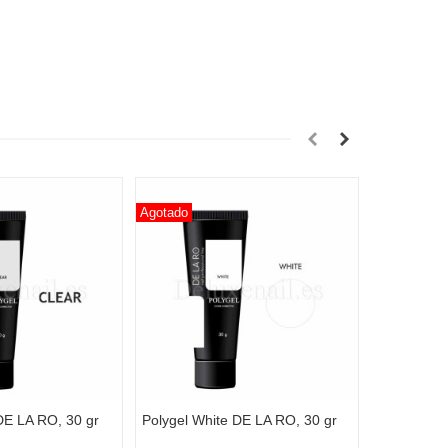
Agotado
Agotado
DE LA RO, 30 gr
Polygel White DE LA RO, 30 gr
Liquid Pol
RO, polygel