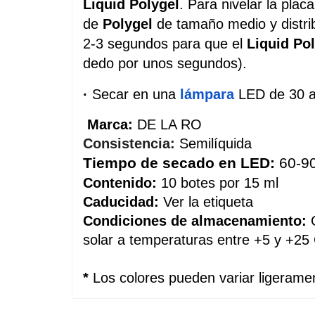
Liquid Polygel
. Para nivelar la plac
de 
Polygel 
de tamaño medio y distrib
2-3 segundos para que el
 Liquid Po
dedo por unos segundos).
·
 Secar en una
lámpara
 LED de 30 a
Marca: 
DE LA RO
Consistencia:
Semilíquida
Tiempo de secado en LED:
 60-9
Contenido:
 10 botes por 15 ml
Caducidad:
 Ver la etiqueta
Condiciones de almacenamiento:
 
solar a temperaturas entre +5 y +25 
*
Los colores pueden variar ligeramen