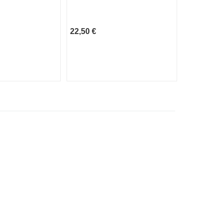
rosado, 15
22,50 €
17,45 €