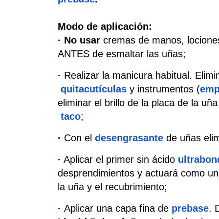
Modo de aplicación:
· No usar
 cremas de manos, lociones
ANTES de esmaltar las uñas;
· 
Realizar la manicura habitual. Elimi
quitacutículas
 y instrumentos (
emp
eliminar el brillo de la placa de la uñ
taco
;
·
 Con el
desengrasante
 de uñas eli
·
 Aplicar el primer sin ácido
ultrabon
desprendimientos y actuará como una 
la uña y el recubrimiento;
· 
Aplicar una capa fina de
prebase