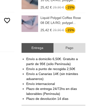
10 DE LA RO, polygel...
0
25,42 €
29,90 €
-15%
2
Liquid Polygel Coffee Rose
L
favorite_border
08 DE LA RO, polygel...
0
25,42 €
29,90 €
-15%
2
Entrega
Pago
Envío a domicilio 6,50€. Gratuito a
partir de 95€ (sólo Península)
Envío a punto de recogida 2,50€
Envío a Canarias 14€ (sin trámites
aduaneros)
Envío internacional
Plazo de entrega 24/72hs en días
laborables (Península)
Plazo de devolución 14 días