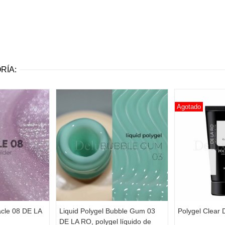
RÍA:
Agotado
acle 08 DE LA
Liquid Polygel Bubble Gum 03
Polygel Clear 
DE LA RO, polygel líquido de