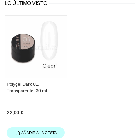
LO ÚLTIMO VISTO
Atención
: Tras los primeros 30 segundos de secado procede a 
formar la Curva C.
Refuerzo con Polygel:
1. Prepara la placa de la uña. Levanta las escamas de la placa 
de la uña con un pulidor, elimina el polvo.
2. Aplica Nail Prep Dehydrator y Primer de Acido
3. Aplica la Rubber Base
4. Realiza la nivelación con Polygel
Polygel Dark 01,
Transparente, 30 ml
5. Lima la superficie de la uña si es necesario.
8. Aplica 2 capas de Esmalte permanente, secando cada una, o 
22,00 €
el Top
AÑADIR A LA CESTA