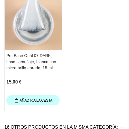
2 minutos con lámpara UV o 30
segundos con LED.
·Aplique TOP COAT. Seque 3 minutos
con lámpara UV o 60 segundos con
lámpara LED
·Después de aplicar el Top, espere
aproximadamente 1 minuto antes de usar
una crema o aceite para cutículas.
Pro Base Opal 07 DARK,
·Hidrate las manos.
base camuflaje, blanco con
Contenido
: 15 ml
micro brillo dorado, 15 ml
15,00 €
AÑADIR A LA CESTA
16 OTROS PRODUCTOS EN LA MISMA CATEGORÍA: