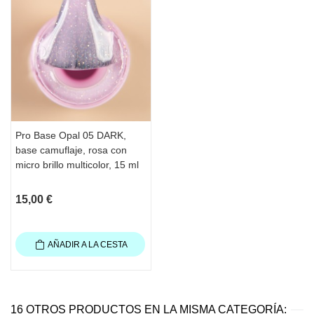
2 minutos con lámpara UV o 30 
segundos con LED.
·Aplique TOP COAT. Seque 3 minutos 
con lámpara UV o 60 segundos con 
lámpara LED
·Después de aplicar el Top, espere 
aproximadamente 1 minuto antes de usar 
una crema o aceite para cutículas.
Pro Base Opal 05 DARK,
·Hidrate las manos.
base camuflaje, rosa con
Contenido
: 15 ml
micro brillo multicolor, 15 ml
15,00 €
AÑADIR A LA CESTA
16 OTROS PRODUCTOS EN LA MISMA CATEGORÍA: