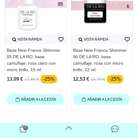
favorite_border
favorite_border
VISTA RÁPIDA
VISTA RÁPIDA
Base New France Shimmer
Base New France Shimmer
05 DE LA RO, base
06 DE LA RO, base
camuflaje, rosa claro con
camuflaje, rosa con micro
micro brillo, 15 ml
brillo, 12 ml
13,09 €
-25%
12,53 €
-25%
17,45 €
16,70 €
AÑADIR A LA CESTA
AÑADIR A LA CESTA
0