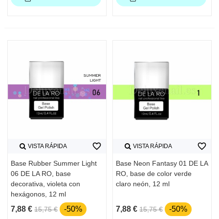
favorite_border
favorite_border
VISTA RÁPIDA
VISTA RÁPIDA
Base Rubber Summer Light
Base Neon Fantasy 01 DE LA
06 DE LA RO, base
RO, base de color verde
decorativa, violeta con
claro neón, 12 ml
hexágonos, 12 ml
7,88 €
-50%
7,88 €
-50%
15,75 €
15,75 €