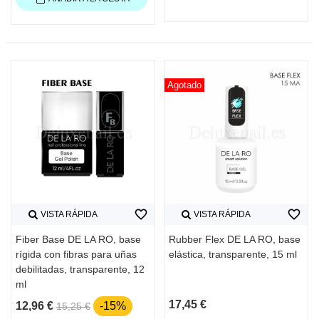
Agotado
favorite_border
favorite_border
VISTA RÁPIDA
VISTA RÁPIDA
Fiber Base DE LA RO, base
Rubber Flex DE LA RO, base
rígida con fibras para uñas
elástica, transparente, 15 ml
debilitadas, transparente, 12
ml
17,45 €
12,96 €
-15%
15,25 €