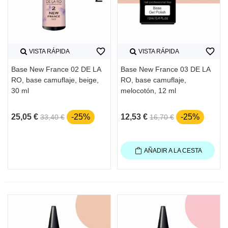
favorite_border
favorite_border
VISTA RÁPIDA
VISTA RÁPIDA
Base New France 02 DE LA
Base New France 03 DE LA
RO, base camuflaje, beige,
RO, base camuflaje,
30 ml
melocotón, 12 ml
25,05 €
-25%
12,53 €
-25%
33,40 €
16,70 €
AÑADIR A LA CESTA