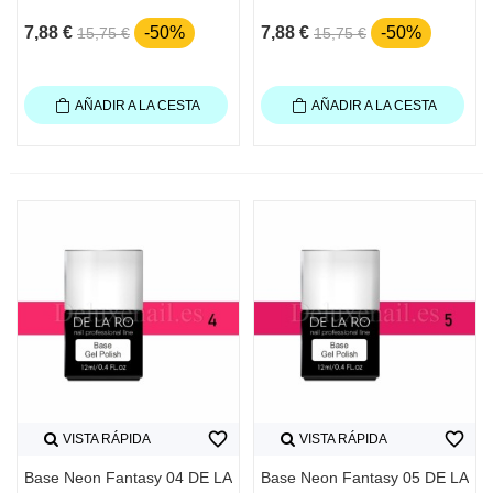
7,88 €
-50%
7,88 €
-50%
15,75 €
15,75 €
AÑADIR A LA CESTA
AÑADIR A LA CESTA
favorite_border
favorite_border
VISTA RÁPIDA
VISTA RÁPIDA
Base Neon Fantasy 04 DE LA
Base Neon Fantasy 05 DE LA