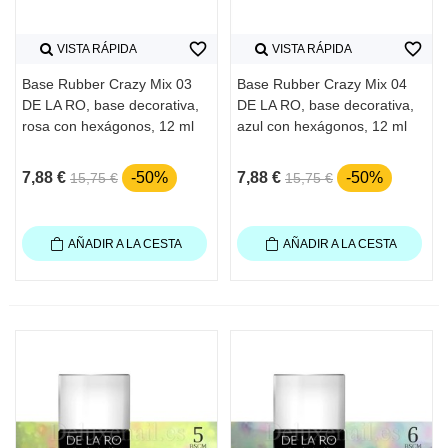
favorite_border
favorite_border
VISTA RÁPIDA
VISTA RÁPIDA
Base Rubber Crazy Mix 03
Base Rubber Crazy Mix 04
DE LA RO, base decorativa,
DE LA RO, base decorativa,
rosa con hexágonos, 12 ml
azul con hexágonos, 12 ml
7,88 €
-50%
7,88 €
-50%
15,75 €
15,75 €
AÑADIR A LA CESTA
AÑADIR A LA CESTA