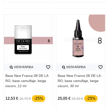
favorite_border
favorite_border
VISTA RÁPIDA
VISTA RÁPIDA
Base New France 08 DE LA
Base New France 08 DE LA
RO, base camuflaje, beige
RO, base camuflaje, beige
oscuro, 12 ml
oscuro, 30 ml
12,53 €
-25%
25,05 €
-25%
16,70 €
33,40 €