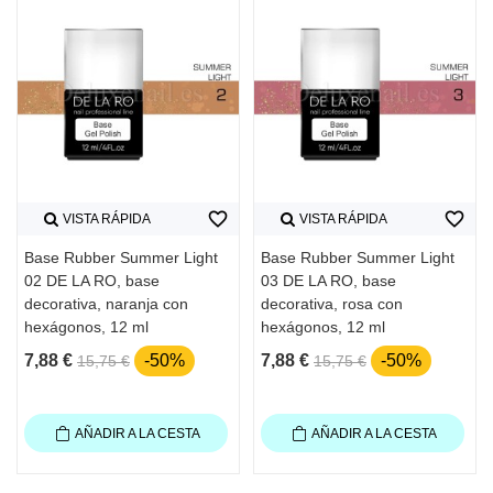
favorite_border
favorite_border
VISTA RÁPIDA
VISTA RÁPIDA
Base Rubber Summer Light
Base Rubber Summer Light
02 DE LA RO, base
03 DE LA RO, base
decorativa, naranja con
decorativa, rosa con
hexágonos, 12 ml
hexágonos, 12 ml
7,88 €
-50%
7,88 €
-50%
15,75 €
15,75 €
AÑADIR A LA CESTA
AÑADIR A LA CESTA