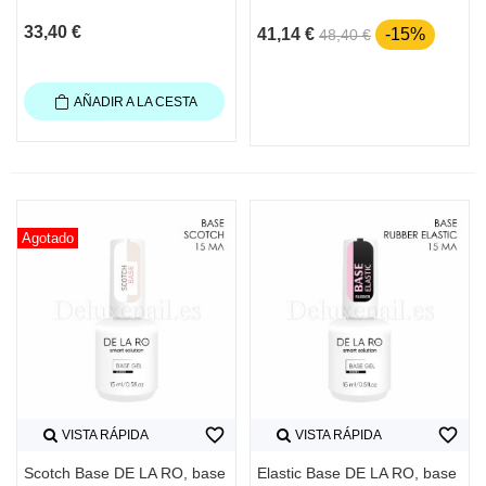
33,40 €
41,14 €
-15%
48,40 €
AÑADIR A LA CESTA
Agotado
favorite_border
favorite_border
VISTA RÁPIDA
VISTA RÁPIDA
Scotch Base DE LA RO, base
Elastic Base DE LA RO, base