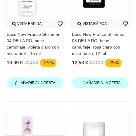
favorite_border
favorite_border
VISTA RÁPIDA
VISTA RÁPIDA
Base New France Shimmer
Base New France Shimmer
04 DE LA RO, base
05 DE LA RO, base
camuflaje, violeta claro con
camuflaje, rosa claro con
micro brillo, 15 ml
micro brillo, 12 ml
13,09 €
-25%
12,53 €
-25%
17,45 €
16,70 €
AÑADIR A LA CESTA
AÑADIR A LA CESTA