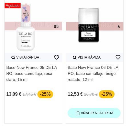
Agotado
favorite_border
favorite_border
VISTA RÁPIDA
VISTA RÁPIDA
Base New France 05 DE LA
Base New France 06 DE LA
RO, base camuflaje, rosa
RO, base camuflaje, beige
claro, 15 ml
rosado, 12 ml
13,09 €
-25%
12,53 €
-25%
17,45 €
16,70 €
AÑADIR A LA CESTA