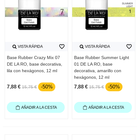
favorite_border
favorite_border
VISTA RÁPIDA
VISTA RÁPIDA
Base Rubber Crazy Mix 07
Base Rubber Summer Light
DE LA RO, base decorativa,
01 DE LA RO, base
lila con hexágonos, 12 ml
decorativa, amarillo con
hexágonos, 12 ml
7,88 €
-50%
7,88 €
-50%
15,75 €
15,75 €
AÑADIR A LA CESTA
AÑADIR A LA CESTA