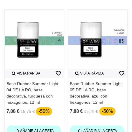
favorite_border
favorite_border
VISTA RÁPIDA
VISTA RÁPIDA
Base Rubber Summer Light
Base Rubber Summer Light
04 DE LA RO, base
05 DE LA RO, base
decorativa, turquesa con
decorativa, azul con
hexágonos, 12 ml
hexágonos, 12 ml
7,88 €
-50%
7,88 €
-50%
15,75 €
15,75 €
AÑADIR A LA CESTA
AÑADIR A LA CESTA