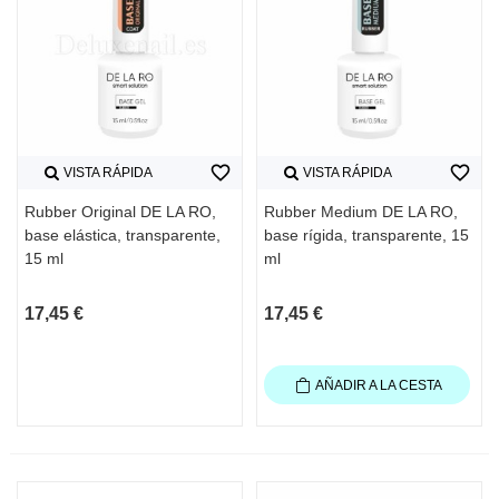
favorite_border
favorite_border
VISTA RÁPIDA
VISTA RÁPIDA
Rubber Original DE LA RO,
Rubber Medium DE LA RO,
base elástica, transparente,
base rígida, transparente, 15
15 ml
ml
17,45 €
17,45 €
AÑADIR A LA CESTA