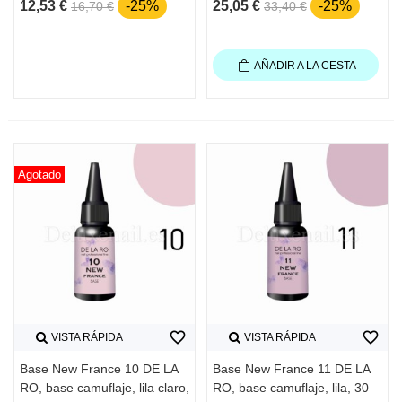
12,53 €
-25%
25,05 €
-25%
16,70 €
33,40 €
AÑADIR A LA CESTA
Agotado
favorite_border
favorite_border
VISTA RÁPIDA
VISTA RÁPIDA
Base New France 10 DE LA
Base New France 11 DE LA
RO, base camuflaje, lila claro,
RO, base camuflaje, lila, 30