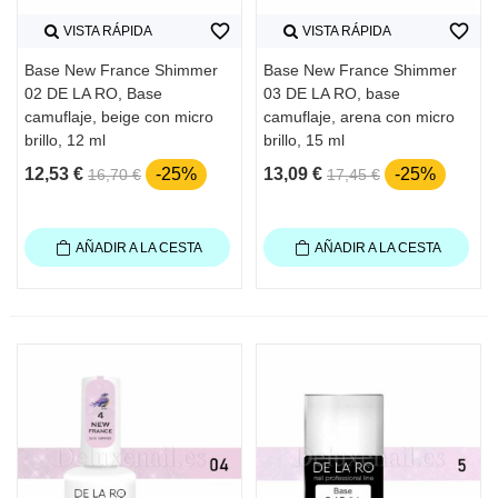
favorite_border
favorite_border
VISTA RÁPIDA
VISTA RÁPIDA
Base New France Shimmer
Base New France Shimmer
02 DE LA RO, Base
03 DE LA RO, base
camuflaje, beige con micro
camuflaje, arena con micro
brillo, 12 ml
brillo, 15 ml
12,53 €
-25%
13,09 €
-25%
16,70 €
17,45 €
AÑADIR A LA CESTA
AÑADIR A LA CESTA