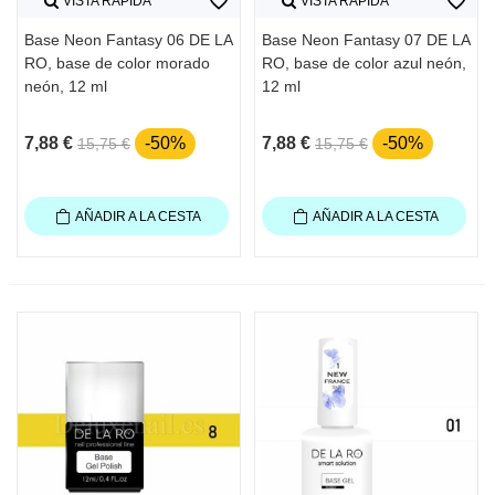
favorite_border
favorite_border
VISTA RÁPIDA
VISTA RÁPIDA
Base Neon Fantasy 06 DE LA
Base Neon Fantasy 07 DE LA
RO, base de color morado
RO, base de color azul neón,
neón, 12 ml
12 ml
7,88 €
-50%
7,88 €
-50%
15,75 €
15,75 €
AÑADIR A LA CESTA
AÑADIR A LA CESTA