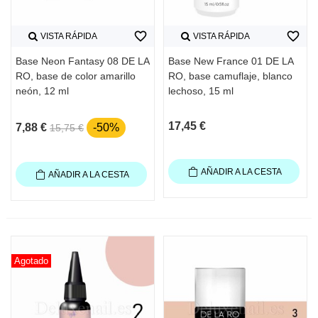
favorite_border
favorite_border
VISTA RÁPIDA
VISTA RÁPIDA
Base Neon Fantasy 08 DE LA
Base New France 01 DE LA
RO, base de color amarillo
RO, base camuflaje, blanco
neón, 12 ml
lechoso, 15 ml
17,45 €
7,88 €
-50%
15,75 €
AÑADIR A LA CESTA
AÑADIR A LA CESTA
Agotado