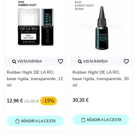
favorite_border
favorite_border
VISTA RÁPIDA
VISTA RÁPIDA
Rubber Hight DE LA RO,
Rubber Hight DE LA RO,
base rígida, transparente, 12
base rígida, transparente, 30
ml
ml
30,35 €
12,96 €
-15%
15,25 €
AÑADIR A LA CESTA
AÑADIR A LA CESTA