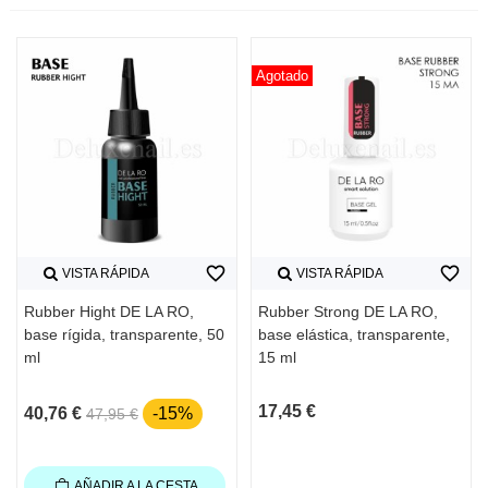
Agotado
favorite_border
favorite_border
VISTA RÁPIDA
VISTA RÁPIDA
Rubber Hight DE LA RO,
Rubber Strong DE LA RO,
base rígida, transparente, 50
base elástica, transparente,
ml
15 ml
17,45 €
40,76 €
-15%
47,95 €
AÑADIR A LA CESTA