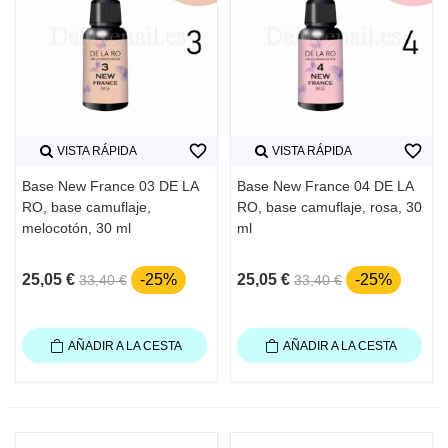
favorite_border
favorite_border
VISTA RÁPIDA
VISTA RÁPIDA
Base New France 03 DE LA
Base New France 04 DE LA
RO, base camuflaje,
RO, base camuflaje, rosa, 30
melocotón, 30 ml
ml
25,05 €
-25%
25,05 €
-25%
33,40 €
33,40 €
AÑADIR A LA CESTA
AÑADIR A LA CESTA