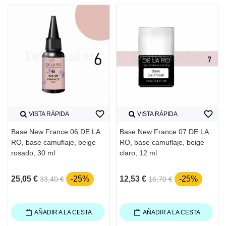
favorite_border
favorite_border
VISTA RÁPIDA
VISTA RÁPIDA
Base New France 06 DE LA
Base New France 07 DE LA
RO, base camuflaje, beige
RO, base camuflaje, beige
rosado, 30 ml
claro, 12 ml
25,05 €
-25%
12,53 €
-25%
33,40 €
16,70 €
AÑADIR A LA CESTA
AÑADIR A LA CESTA