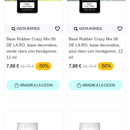
favorite_border
favorite_border
VISTA RÁPIDA
VISTA RÁPIDA
Base Rubber Crazy Mix 05
Base Rubber Crazy Mix 06
DE LA RO, base decorativa,
DE LA RO, base decorativa,
verde claro con hexágonos,
azul claro con hexágonos, 12
12 ml
ml
7,88 €
-50%
7,88 €
-50%
15,75 €
15,75 €
AÑADIR A LA CESTA
AÑADIR A LA CESTA