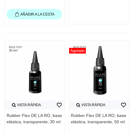
AÑADIR A LA CESTA
Agotado
favorite_border
favorite_border
VISTA RÁPIDA
VISTA RÁPIDA
Rubber Flex DE LA RO, base
Rubber Flex DE LA RO, base
elástica, transparente, 30 ml
elástica, transparente, 50 ml