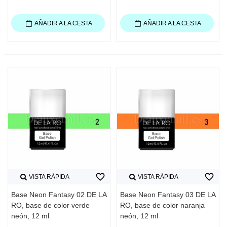
AÑADIR A LA CESTA
AÑADIR A LA CESTA
favorite_border
favorite_border
VISTA RÁPIDA
VISTA RÁPIDA
Base Neon Fantasy 02 DE LA
Base Neon Fantasy 03 DE LA
RO, base de color verde
RO, base de color naranja
neón, 12 ml
neón, 12 ml