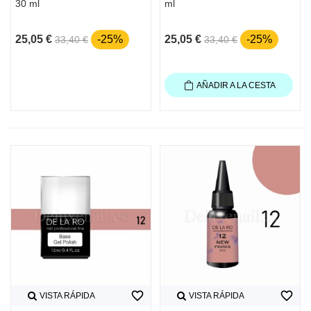
30 ml
ml
25,05 €
-25%
25,05 €
-25%
33,40 €
33,40 €
AÑADIR A LA CESTA
favorite_border
favorite_border
VISTA RÁPIDA
VISTA RÁPIDA