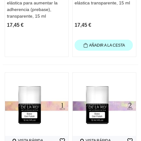
elástica para aumentar la
elástica transparente, 15 ml
adherencia (prebase),
transparente, 15 ml
17,45 €
17,45 €
AÑADIR A LA CESTA
favorite_border
favorite_border
VISTA RÁPIDA
VISTA RÁPIDA