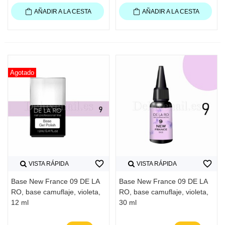
AÑADIR A LA CESTA
AÑADIR A LA CESTA
Agotado
favorite_border
favorite_border
VISTA RÁPIDA
VISTA RÁPIDA
Base New France 09 DE LA
Base New France 09 DE LA
RO, base camuflaje, violeta,
RO, base camuflaje, violeta,
12 ml
30 ml